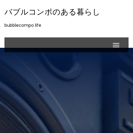
バブルコンポのある暮らし
bubblecompo life
ナ
ナ
ビ
ビ
ゲ
ゲ
ー
ー
シ
シ
ョ
ョ
ン
ン
切
切
り
り
替
替
え